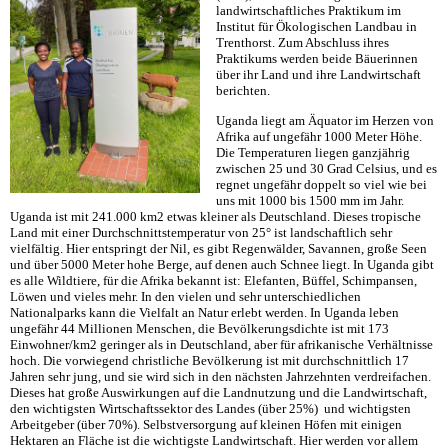
landwirtschaftliches Praktikum im
Institut für Ökologischen Landbau in
Trenthorst. Zum Abschluss ihres
Praktikums werden beide Bäuerinnen
über ihr Land und ihre Landwirtschaft
berichten.
Uganda liegt am Äquator im Herzen von
Afrika auf ungefähr 1000 Meter Höhe.
Die Temperaturen liegen ganzjährig
zwischen 25 und 30 Grad Celsius, und es
regnet ungefähr doppelt so viel wie bei
uns mit 1000 bis 1500 mm im Jahr.
Uganda ist mit 241.000 km2 etwas kleiner als Deutschland. Dieses tropische
Land mit einer Durchschnittstemperatur von 25° ist landschaftlich sehr
vielfältig. Hier entspringt der Nil, es gibt Regenwälder, Savannen, große Seen
und über 5000 Meter hohe Berge, auf denen auch Schnee liegt. In Uganda gibt
es alle Wildtiere, für die Afrika bekannt ist: Elefanten, Büffel, Schimpansen,
Löwen und vieles mehr. In den vielen und sehr unterschiedlichen
Nationalparks kann die Vielfalt an Natur erlebt werden. In Uganda leben
ungefähr 44 Millionen Menschen, die Bevölkerungsdichte ist mit 173
Einwohner/km2 geringer als in Deutschland, aber für afrikanische Verhältnisse
hoch. Die vorwiegend christliche Bevölkerung ist mit durchschnittlich 17
Jahren sehr jung, und sie wird sich in den nächsten Jahrzehnten verdreifachen.
Dieses hat große Auswirkungen auf die Landnutzung und die Landwirtschaft,
den wichtigsten Wirtschaftssektor des Landes (über 25%) und wichtigsten
Arbeitgeber (über 70%). Selbstversorgung auf kleinen Höfen mit einigen
Hektaren an Fläche ist die wichtigste Landwirtschaft. Hier werden vor allem