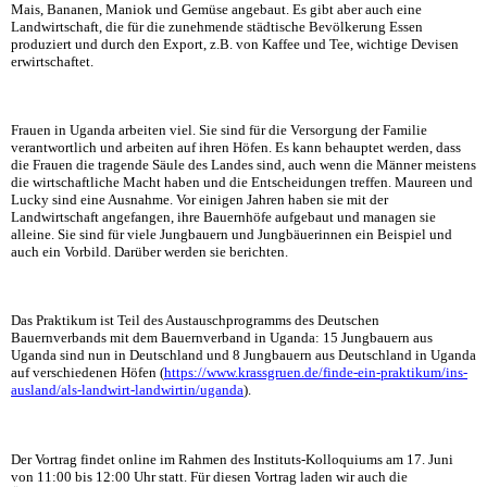
Mais, Bananen, Maniok und Gemüse angebaut. Es gibt aber auch eine
Landwirtschaft, die für die zunehmende städtische Bevölkerung Essen
produziert und durch den Export, z.B. von Kaffee und Tee, wichtige Devisen
erwirtschaftet.
Frauen in Uganda arbeiten viel. Sie sind für die Versorgung der Familie
verantwortlich und arbeiten auf ihren Höfen. Es kann behauptet werden, dass
die Frauen die tragende Säule des Landes sind, auch wenn die Männer meistens
die wirtschaftliche Macht haben und die Entscheidungen treffen. Maureen und
Lucky sind eine Ausnahme. Vor einigen Jahren haben sie mit der
Landwirtschaft angefangen, ihre Bauernhöfe aufgebaut und managen sie
alleine. Sie sind für viele Jungbauern und Jungbäuerinnen ein Beispiel und
auch ein Vorbild. Darüber werden sie berichten.
Das Praktikum ist Teil des Austauschprogramms des Deutschen
Bauernverbands mit dem Bauernverband in Uganda: 15 Jungbauern aus
Uganda sind nun in Deutschland und 8 Jungbauern aus Deutschland in Uganda
auf verschiedenen Höfen (
https://www.krassgruen.de/finde-ein-praktikum/ins-
ausland/als-landwirt-landwirtin/uganda
).
Der Vortrag findet online im Rahmen des Instituts-Kolloquiums am 17. Juni
von 11:00 bis 12:00 Uhr statt. Für diesen Vortrag laden wir auch die