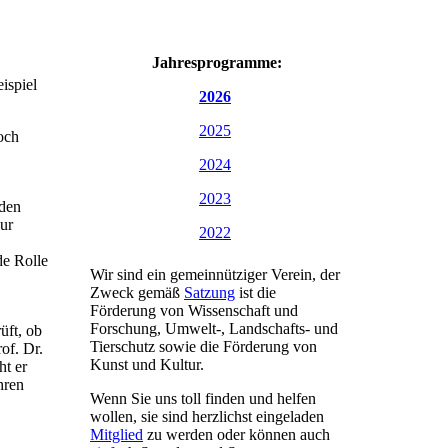
Jahresprogramme:
ispiel
2026
2025
och
2024
2023
nden
zur
2022
de Rolle
Wir sind ein gemeinnütziger Verein, der
Zweck gemäß
Satzung
ist die
Förderung von Wissenschaft und
Forschung, Umwelt-, Landschafts- und
üft, ob
Tierschutz sowie die Förderung von
of. Dr.
Kunst und Kultur.
ht er
hren
Wenn Sie uns toll finden und helfen
wollen, sie sind herzlichst eingeladen
Mitglied
zu werden oder können auch