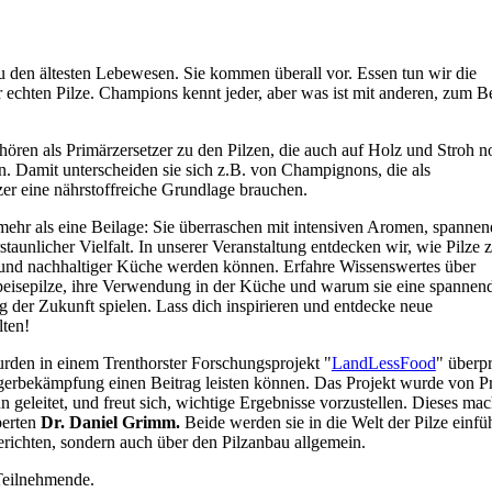
u den ältesten Lebewesen. Sie kommen überall vor. Essen tun wir die
 echten Pilze. Champions kennt jeder, aber was ist mit anderen, zum Be
hören als Primärzersetzer zu den Pilzen, die auch auf Holz und Stroh n
 Damit unterscheiden sie sich z.B. von Champignons, die als
er eine nährstoffreiche Grundlage brauchen.
 mehr als eine Beilage: Sie überraschen mit intensiven Aromen, spanne
taunlicher Vielfalt. In unserer Veranstaltung entdecken wir, wie Pilze 
 und nachhaltiger Küche werden können. Erfahre Wissenswertes über
peisepilze, ihre Verwendung in der Küche und warum sie eine spannen
g der Zukunft spielen. Lass dich inspirieren und entdecke neue
ten!
rden in einem Trenthorster Forschungsprojekt "
LandLessFood
" überpr
gerbekämpfung einen Beitrag leisten können. Das Projekt wurde von Pr
geleitet, und freut sich, wichtige Ergebnisse vorzustellen. Dieses mac
perten
Dr. Daniel Grimm.
Beide werden sie in die Welt der Pilze einfü
berichten, sondern auch über den Pilzanbau allgemein.
Teilnehmende.