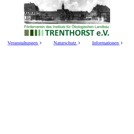
Veranstaltungen
Naturschutz
Informationen
2026
Streuobstwiesen
Geschichte der
Liegenschaft
2025
Heckenwelt
Filme
2024
Fliegende Tiere
Downloads
2023
2022
2021
2015 bis 2020