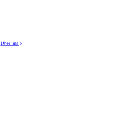
Über uns
Der Vorstand
Satzung
Mitglied werden
Nur für Mitglieder
FÖJ
Kontakt
Impressum
Datenschutz