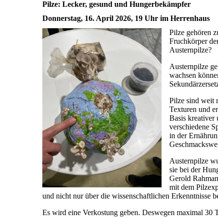
Pilze: Lecker, gesund und Hungerbekämpfer
Donnerstag, 16. April 2026, 19 Uhr im Herrenhaus
Pilze gehören z
Fruchkörper der
Austernpilze?
Austernpilze ge
wachsen können.
Sekundärzersetz
Pilze sind weit
Texturen und ers
Basis kreativer
verschiedene S
in der Ernährun
Geschmackswel
Austernpilze wu
sie bei der Hun
Gerold Rahmann 
mit dem Pilzex
und nicht nur über die wissenschaftlichen Erkenntnisse 
Es wird eine Verkostung geben. Deswegen maximal 30 